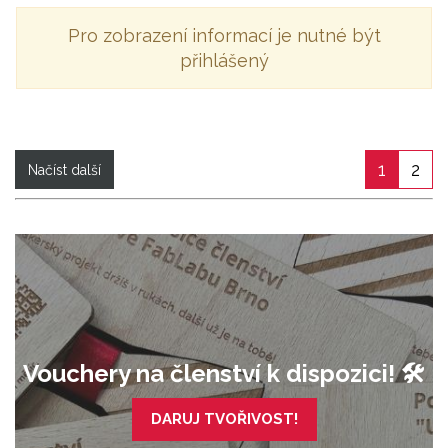
Pro zobrazení informací je nutné být
přihlášený
1
2
Načíst další
Vouchery na členství k dispozici! 🛠️
DARUJ TVOŘIVOST!