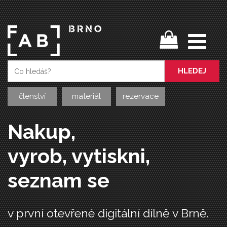
HLEDEJ
členství
materiál
rezervace
Nakup,
vyrob, vytiskni,
seznam se
v první otevřené digitální dílně v Brně.