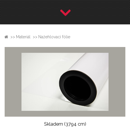
>>
Materiál
>>
Nažehlovací fólie
Skladem
(3794 cm)